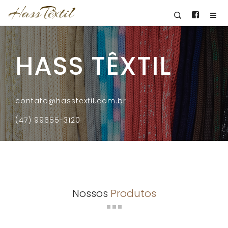
HASS TÊXTIL
contato@hasstextil.com.br
(47) 99655-3120
Nossos
Produtos